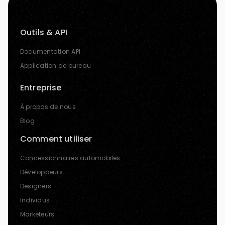
Outils & API
Documentation API
Application de bureau
Entreprise
À propos de nous
Blog
Comment utiliser
Concessionnaires automobiles
Développeurs
Designers
Individus
Marketeurs