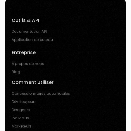
Outils & API
Documentation API
Application de bureau
Entreprise
À propos de nous
Blog
Comment utiliser
Concessionnaires automobiles
Développeurs
Designers
Individus
Marketeurs