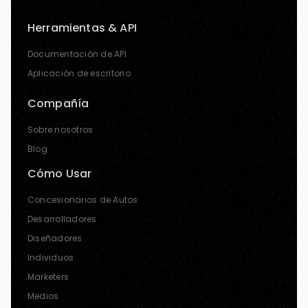
Herramientas & API
Documentación de API
Aplicación de escritorio
Compañía
Sobre nosotros
Blog
Cómo Usar
Concesionarios de Autos
Desarrolladores
Diseñadores
Individuos
Marketers
Medios