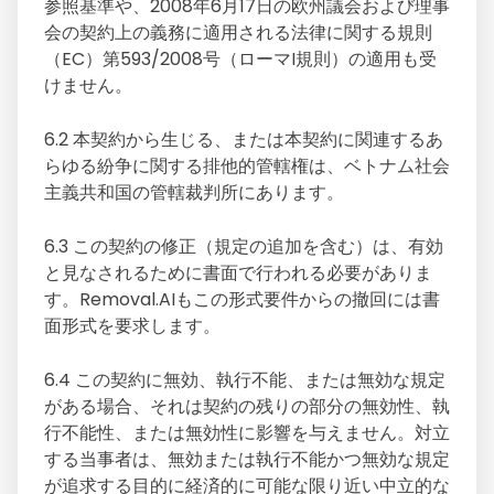
参照基準や、2008年6月17日の欧州議会および理事
会の契約上の義務に適用される法律に関する規則
（EC）第593/2008号（ローマI規則）の適用も受
けません。
6.2 本契約から生じる、または本契約に関連するあ
らゆる紛争に関する排他的管轄権は、ベトナム社会
主義共和国の管轄裁判所にあります。
6.3 この契約の修正（規定の追加を含む）は、有効
と見なされるために書面で行われる必要がありま
す。Removal.AIもこの形式要件からの撤回には書
面形式を要求します。
6.4 この契約に無効、執行不能、または無効な規定
がある場合、それは契約の残りの部分の無効性、執
行不能性、または無効性に影響を与えません。対立
する当事者は、無効または執行不能かつ無効な規定
が追求する目的に経済的に可能な限り近い中立的な