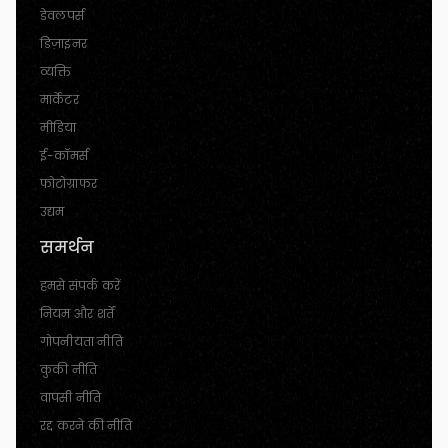
डेवलपर्स
डिज़ाइनर
व्यक्ति
मार्केटर
मीडिया
ई-कॉमर्स
फोटोग्राफर
उद्यम
समर्थन
हमसे संपर्क करें
नियम और शर्तें
गोपनीयता नीति
कुकी नीति
वापसी नीति
रद्द करने की नीति