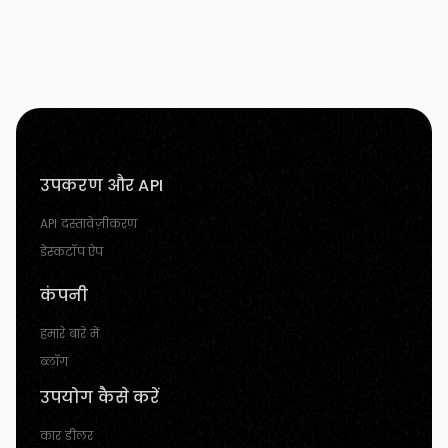
उपकरण और API
API दस्तावेज़ीकरण
डेस्कटॉप ऐप
कंपनी
हमारे बारे में
ब्लॉग
उपयोग कैसे करें
कार डीलर