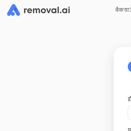
बैकग्रा
ई
प