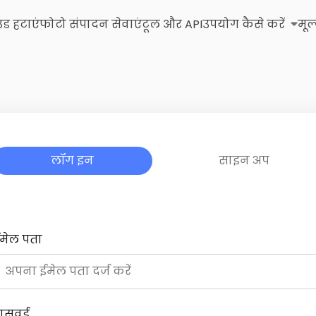
उंड हटाएं
फोटो संपादन सेवाएं
टूल और API
उपयोग कैसे करें
मूल
लॉग इन
साइन अप
मेल पता
ासवर्ड