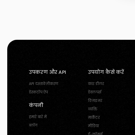
उपकरण और API
उपयोग कैसे करें
API दस्तावेज़ीकरण
कार डीलर
डेस्कटॉप ऐप
डेवलपर्स
डिज़ाइनर
कंपनी
व्यक्ति
हमारे बारे में
मार्केटर
ब्लॉग
मीडिया
ई-कॉमर्स