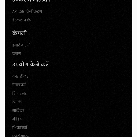
API दस्तावेज़ीकरण
डेस्कटॉप ऐप
कंपनी
हमारे बारे में
ब्लॉग
उपयोग कैसे करें
कार डीलर
डेवलपर्स
डिज़ाइनर
व्यक्ति
मार्केटर
मीडिया
ई-कॉमर्स
फोटोग्राफर