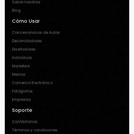
Sobre nosotros
Blog
Cómo Usar
Concesionarios de Autos
Desarrolladores
Diseñadores
Individuos
Marketers
Medios
Comercio Electrónico
Fotógrafos
Empresas
Soporte
Contáctanos
Términos y condiciones