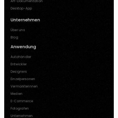
API-Dokumentation
Desktop-App
Unternehmen
Über uns
Blog
Anwendung
Autohändler
Entwickler
Designers
Einzelpersonen
Vermarkterinnen
Medien
E-Commerce
Fotografen
Unternehmen