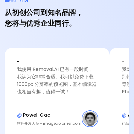
从初创公司到知名品牌，
您将与优秀企业同行。
‟
‟
我使用 Removal.AI 已有一段时间，
我对
我认为它非常合适。我可以免费下载
到特
1000px 分辨率的预览图，基本编辑器
背景
也相当有趣，值得一试！
Phot
@
Powell Gao
@
An
软件开发人员 - imagecolorizer.com
产品设计师