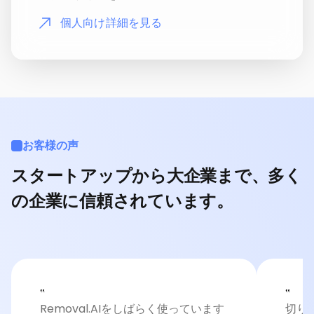
個人向け詳細を見る
お客様の声
スタートアップから大企業まで、多く
の企業に信頼されています。
‟
‟
Removal.AIをしばらく使っています
切り