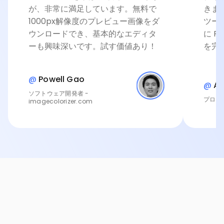
が、非常に満足しています。無料で
きま
1000px解像度のプレビュー画像をダ
ツー
ウンロードでき、基本的なエディタ
に P
ーも興味深いです。試す価値あり！
を完
@
Powell Gao
@
An
ソフトウェア開発者 -
プロダク
imagecolorizer.com